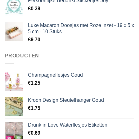
Persoonlijke Bedankt Stickertjes Joy
€
0.39
Luxe Macaron Doosjes met Roze Inzet - 19 x 5 x
5 cm - 10 Stuks
€
9.70
PRODUCTEN
Champagneflesjes Goud
€
1.25
Kroon Design Sleutelhanger Goud
€
1.75
Drunk in Love Waterflesjes Etiketten
€
0.69