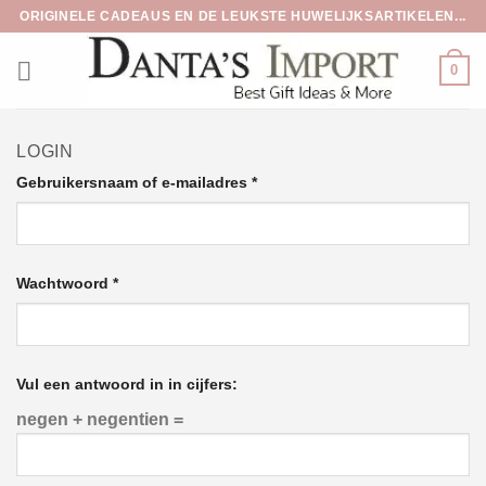
Ga
ORIGINELE CADEAUS EN DE LEUKSTE HUWELIJKSARTIKELEN...
naar
inhoud
0
LOGIN
Vereist
Gebruikersnaam of e-mailadres
*
Vereist
Wachtwoord
*
Vul een antwoord in in cijfers:
negen + negentien =